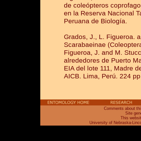
de coleópteros coprofag
en la Reserva Nacional T
Peruana de Biología.
Grados, J., L. Figueroa. 
Scarabaeinae (Coleoptera)
Figueroa, J. and M. Stucch
alrededores de Puerto Ma
EIA del lote 111, Madre d
AICB. Lima, Perú. 224 pp
Comments about this
Site gen
This websi
University of Nebraska-Linc