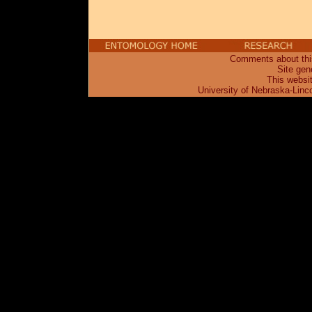
Comments about this
Site gen
This websi
University of Nebraska-Linc