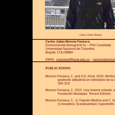
Carlos Julian Moreno
Carlos Julian Moreno Fonseca
Environmental Biologist M.Sc – PhD Candidate
Universidad Nacional de Colombia
Bogotá, COLOMBIA
EMAIL:
cjmorenof@unal.edu.co
–
carlosjulianmo
PUBLICATIONS
:
Moreno-Fonseca, C. and G.D. Amat. 2016. Morfoec
gradiente altitudinal en robledales de la 
305-319.
Moreno-Fonseca, C. 2015. Una historia rodante: e
Fundación Akuiaippa. Tercera Edición.
Moreno-Fonseca, C., G. Fajardo-Medina and C. Am
(Coleoptera: Scarabaeidae): A geometric